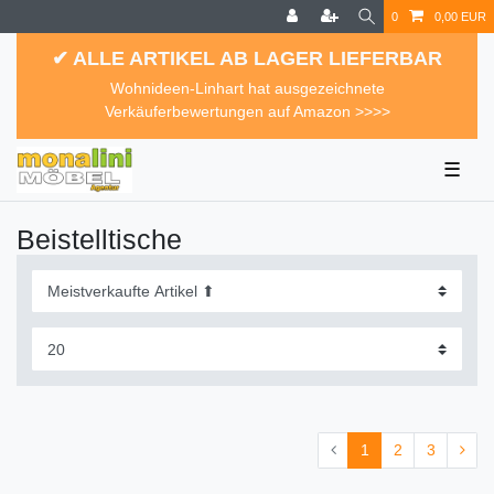
0
0,00 EUR
✔ ALLE ARTIKEL AB LAGER LIEFERBAR
Wohnideen-Linhart hat ausgezeichnete
Verkäuferbewertungen auf Amazon >>>>
☰
Beistelltische
1
2
3