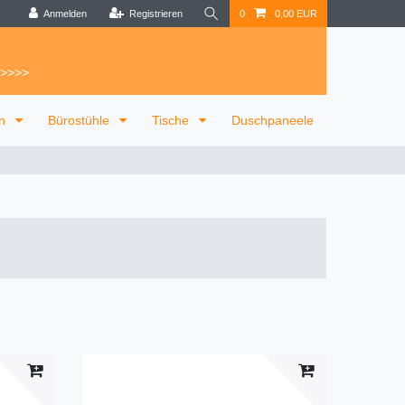
Anmelden
Registrieren
0
0,00 EUR
 >>>>
on
Bürostühle
Tische
Duschpaneele