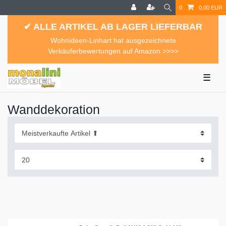
0
0,00 EUR
✔ ALLE ARTIKEL AB LAGER LIEFERBAR
Wohnideen-Linhart hat ausgezeichnete
Verkäuferbewertungen auf Amazon >>>>
☰
Wanddekoration