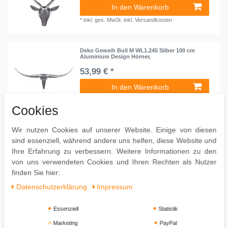
In den Warenkorb
*
inkl. ges. MwSt.
inkl.
Versandkosten
Deko Geweih Bull M WL1.245 Silber 100 cm
Aluminium Design Hörner,
53,99 € *
In den Warenkorb
*
inkl. ges. MwSt.
inkl.
Versandkosten
Cookies
Wir nutzen Cookies auf unserer Website. Einige von diesen
Deko Geweih Bull M WL1.394 Bronze 100 cm
Aluminium Design Hörner,
sind essenziell, während andere uns helfen, diese Website und
71,99 € *
Ihre Erfahrung zu verbessern. Weitere Informationen zu den
von uns verwendeten Cookies und Ihren Rechten als Nutzer
In den Warenkorb
finden Sie hier:
*
inkl. ges. MwSt.
inkl.
Versandkosten
Daten­schutz­erklärung
Impressum
Essenziell
Statistik
Marketing
PayPal