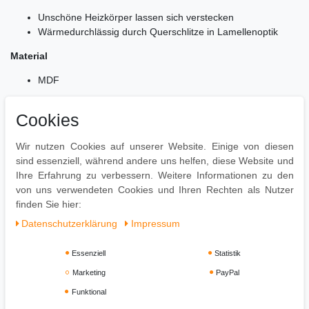
Unschöne Heizkörper lassen sich verstecken
Wärmedurchlässig durch Querschlitze in Lamellenoptik
Material
MDF
Lieferumfang
Cookies
Eine Abdeckung ohne Dekoration
Montageanleitung und Montagematerial inklusive
Wir nutzen Cookies auf unserer Website. Einige von diesen
sind essenziell, während andere uns helfen, diese Website und
Montage
Ihre Erfahrung zu verbessern. Weitere Informationen zu den
von uns verwendeten Cookies und Ihren Rechten als Nutzer
Einfacher Aufbau dank gut durchdachter Konstruktion
finden Sie hier:
Daten­schutz­erklärung
Impressum
Essenziell
Statistik
Marketing
PayPal
Funktional