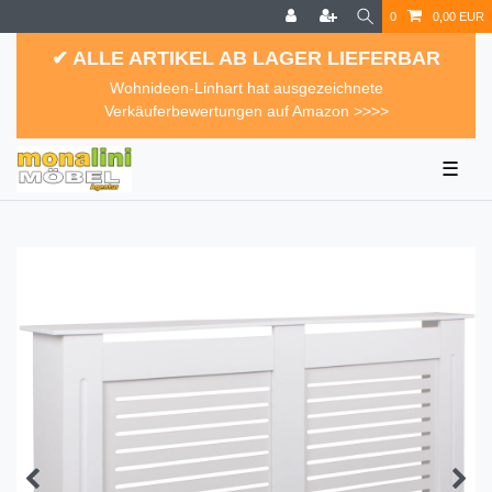
0
0,00 EUR
✔ ALLE ARTIKEL AB LAGER LIEFERBAR
Wohnideen-Linhart hat ausgezeichnete
Verkäuferbewertungen auf Amazon >>>>
☰