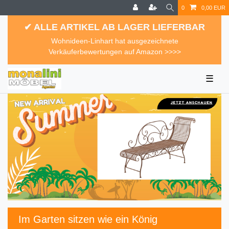
0
0,00 EUR
✔ ALLE ARTIKEL AB LAGER LIEFERBAR
Wohnideen-Linhart hat ausgezeichnete
Verkäuferbewertungen auf Amazon >>>>
☰
Im Garten sitzen wie ein König