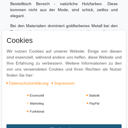
Beistelltisch Bereich - natürliche Holzfarben. Diese
kommen nicht aus der Mode, sind schick, zeitlos und
elegant.
Bei den Materialien dominiert goldfarbenes Metall bei den
Tischgestellen und schwarz-glänzende Kunststoff- oder
Glastischplatten. Auch beim Material werden bei den
Cookies
günstigeren Beistelltischen MDF und Spanplatte
verwendet. Nicht aus der Ruhe zu bringen ist aber auch bei
Wir nutzen Cookies auf unserer Website. Einige von diesen
den Materialien das Massivholz. Ob jetzt Akazienholz,
sind essenziell, während andere uns helfen, diese Website und
Sheesham oder moderne Mangohölzer - der Holz
Ihre Erfahrung zu verbessern. Weitere Informationen zu den
Beistelltisch wird wahrscheinlich noch in vielen Jahren
von uns verwendeten Cookies und Ihren Rechten als Nutzer
seinen festen Platz in allen Bereichen des Interieur Möbels
finden Sie hier:
haben.
Daten­schutz­erklärung
Impressum
Wohnideen-Linhart.de - ihr online
Möbelfachmann - nicht nur, wenn es
Essenziell
Statistik
um trendige Beistelltische geht
Marketing
PayPal
Funktional