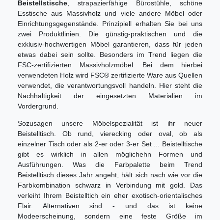
Beistellstische
, strapazierfähige Bürostühle, schöne
Esstische aus Massivholz und viele andere Möbel oder
Einrichtungsgegenstände. Prinzipiell erhalten Sie bei uns
zwei Produktlinien. Die günstig-praktischen und die
exklusiv-hochwertigen Möbel garantieren, dass für jeden
etwas dabei sein sollte. Besonders im Trend liegen die
FSC-zertifizierten Massivholzmöbel.
Bei dem hierbei
verwendeten Holz wird FSC® zertifizierte Ware aus Quellen
verwendet, die verantwortungsvoll handeln. Hier steht die
Nachhaltigkeit der eingesetzten Materialien im
Vordergrund.
Sozusagen unsere Möbelspezialität ist ihr neuer
Beistelltisch. Ob rund, vierecking oder oval, ob als
einzelner Tisch oder als 2-er oder 3-er Set ... Beistelltische
gibt es wirklich in allen möglichehn Formen und
Ausführungen. Was die Farbpalette beim Trend
Beistelltisch dieses Jahr angeht, hält sich nach wie vor die
Farbkombination schwarz in Verbindung mit gold. Das
verleiht Ihrem Beistelltich ein eher exotisch-orientalisches
Flair. Alternativen sind - und das ist keine
Modeerscheinung, sondern eine feste Größe im