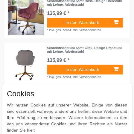
Schreibtischstuhl Samt Rosa, Design Drehstuhl
mit Lehne, Arbeitsstuhl
135,99 € *
In den Warenkorb
*
inkl. ges. MwSt.
inkl.
Versandkosten
Schreibtischstuhl Samt Grau, Design Drehstuhl
mit Lehne, Arbeitsstuhl
135,99 € *
In den Warenkorb
*
inkl. ges. MwSt.
inkl.
Versandkosten
Cookies
Schreibtischstuhl Schwarz Stoff, Design
Drehstuhl mit Lehne,
Wir nutzen Cookies auf unserer Website. Einige von diesen
117,99 € *
sind essenziell, während andere uns helfen, diese Website und
In den Warenkorb
Ihre Erfahrung zu verbessern. Weitere Informationen zu den
von uns verwendeten Cookies und Ihren Rechten als Nutzer
*
inkl. ges. MwSt.
inkl.
Versandkosten
finden Sie hier: