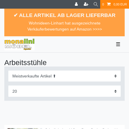
0
0,00 EUR
✔ ALLE ARTIKEL AB LAGER LIEFERBAR
Wohnideen-Linhart hat ausgezeichnete
Verkäuferbewertungen auf Amazon >>>>
☰
Arbeitsstühle