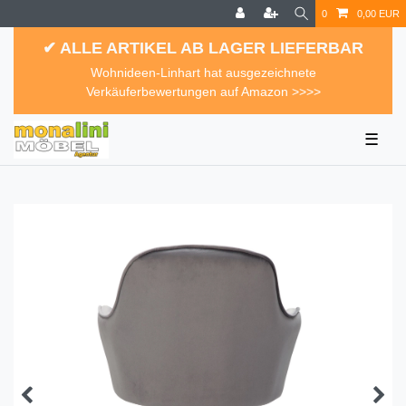
0
0,00 EUR
✔ ALLE ARTIKEL AB LAGER LIEFERBAR
Wohnideen-Linhart hat ausgezeichnete
Verkäuferbewertungen auf Amazon >>>>
☰