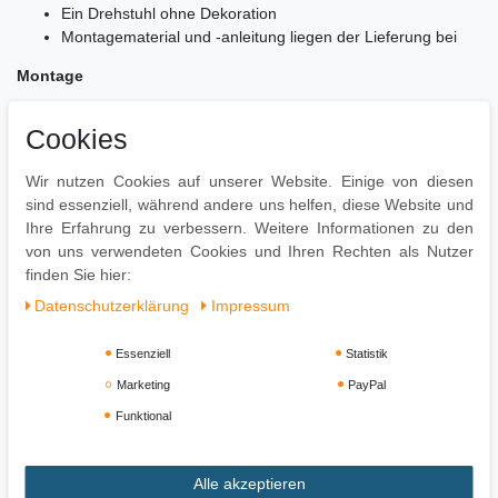
Ein Drehstuhl ohne Dekoration
Montagematerial und -anleitung liegen der Lieferung bei
Montage
Lieferzustand: demontiert und sicher verpackt
Cookies
Einfache Montage durch die leicht verständliche
Aufbauanleitung
Wir nutzen Cookies auf unserer Website. Einige von diesen
Pflegehinweise
sind essenziell, während andere uns helfen, diese Website und
Ihre Erfahrung zu verbessern. Weitere Informationen zu den
Der Samt sollte regelmäßig mit dem Staubsauger und dem
von uns verwendeten Cookies und Ihren Rechten als Nutzer
richtigen Polsteraufsatz abgestaubt werden.
finden Sie hier:
Daten­schutz­erklärung
Impressum
Essenziell
Statistik
Marketing
PayPal
Funktional
Alle akzeptieren