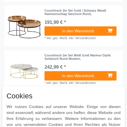
Couchtisch 2er Set Gold / Schwarz Metall
Hammerschlag Satztisch Rund,
191,99 € *
In den Warenkorb
*
inkl. ges. MwSt.
inkl.
Versandkosten
Couchtisch 2er Set Weiß Gold Marmor Optik
Sofatisch Rund Modern,
242,99 € *
In den Warenkorb
*
inkl. ges. MwSt.
inkl.
Versandkosten
Cookies
Couchtisch 2er Set Mango Massivholz / Stein-
Optik Sofatisch Rund
Wir nutzen Cookies auf unserer Website. Einige von diesen
188,99 € *
sind essenziell, während andere uns helfen, diese Website und
Ihre Erfahrung zu verbessern. Weitere Informationen zu den
In den Warenkorb
von uns verwendeten Cookies und Ihren Rechten als Nutzer