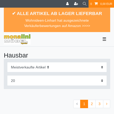
0
0,00 EUR
✔ ALLE ARTIKEL AB LAGER LIEFERBAR
Wohnideen-Linhart hat ausgezeichnete
Verkäuferbewertungen auf Amazon >>>>
☰
Hausbar
1
2
3