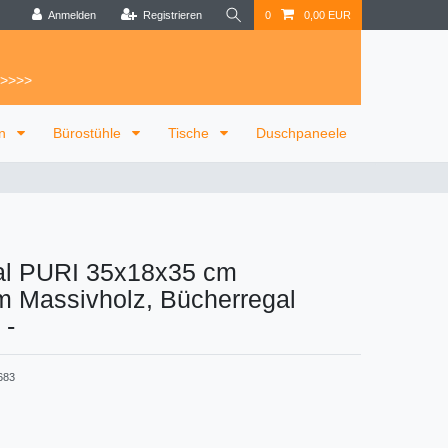
Anmelden
Registrieren
0
0,00 EUR
 >>>>
on
Bürostühle
Tische
Duschpaneele
l PURI 35x18x35 cm
 Massivholz, Bücherregal
-
683