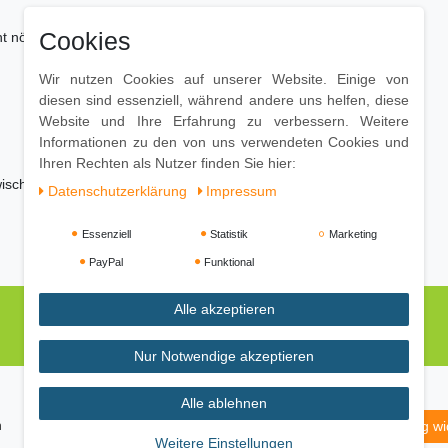
Cookies
 nötig da das Regal bereits montiert geliefert
Wir nutzen Cookies auf unserer Website. Einige von
diesen sind essenziell, während andere uns helfen, diese
Website und Ihre Erfahrung zu verbessern. Weitere
Informationen zu den von uns verwendeten Cookies und
Ihren Rechten als Nutzer finden Sie hier:
bwischen, mit trockenem Tuch nachwischen - keine
Daten­schutz­erklärung
Impressum
Essenziell
Statistik
Marketing
PayPal
Funktional
Alle akzeptieren
Nur Notwendige akzeptieren
Alle ablehnen
m
Daten­schutz­erklärung
AGB
Widerrufs­recht
Vertrag wi
Weitere Einstellungen