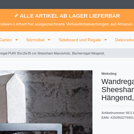
✔ ALLE ARTIKEL AB LAGER LIEFERBAR
ideen-Linhart hat ausgezeichnete Verkäuferbewertungen auf Amazon
Garten
Sitzmöbel
Sideboard und Regale
Dekorati
egal PURI 35x18x35 cm Sheesham Massivholz, Bücherregal Hängend,
Wohnling
Wandrega
Sheesham
Hängend,
Artikelnummer
WL5.
EAN:
4250950276901