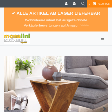
0
0,00 EUR
✔ ALLE ARTIKEL AB LAGER LIEFERBAR
Wohnideen-Linhart hat ausgezeichnete
Verkäuferbewertungen auf Amazon >>>>
☰