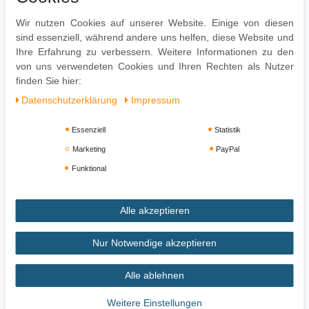
Pflegehinweise
Wir nutzen Cookies auf unserer Website. Einige von diesen
sind essenziell, während andere uns helfen, diese Website und
Die Oberfläche mit einem lauwarm angefeuchteten Baumwolltuch
Ihre Erfahrung zu verbessern. Weitere Informationen zu den
reinigen. Kein Scheuermittel, scharfe Reinigungsmittel oder
von uns verwendeten Cookies und Ihren Rechten als Nutzer
tropfnasse Tücher verwenden.
finden Sie hier:
Daten­schutz­erklärung
Impressum
Essenziell
Statistik
Marketing
PayPal
Funktional
Alle akzeptieren
Impressum
Daten­schutz­erklärung
AGB
Nur Notwendige akzeptieren
Alle ablehnen
Widerrufs­recht
Vertrag widerrufen
Weitere Einstellungen