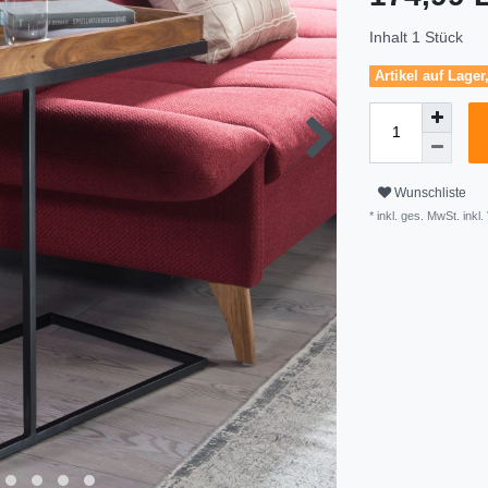
Inhalt
1
Stück
Artikel auf Lager
Wunschliste
* inkl. ges. MwSt. inkl.