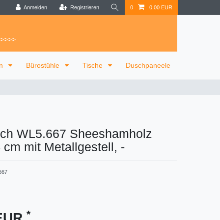
Anmelden
Registrieren
0
0,00 EUR
 >>>>
on
Bürostühle
Tische
Duschpaneele
tisch WL5.667 Sheeshamholz
cm mit Metallgestell,
-
667
*
 EUR