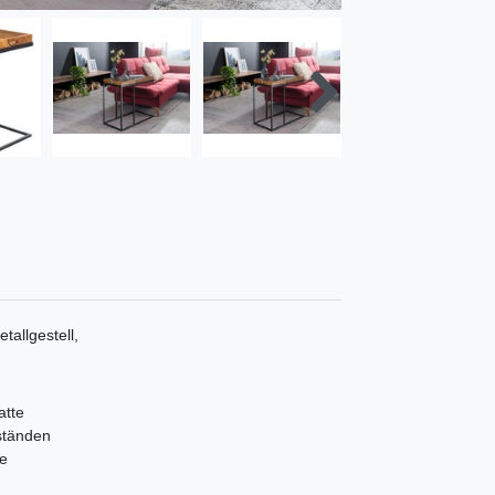
allgestell,
atte
ständen
he