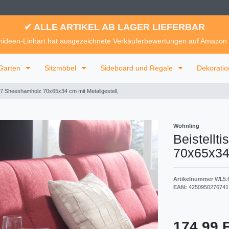
✔ ALLE ARTIKEL AB LAGER LIEFERBAR
ideen-Linhart hat ausgezeichnete Verkäuferbewertungen auf Amazon
Garten
Sitzmöbel
Sideboard und Regale
Dekorati
67 Sheeshamholz 70x65x34 cm mit Metallgestell,
Wohnling
Beistell
70x65x34 
Artikelnummer
WL5.
EAN:
4250950276741
174,99