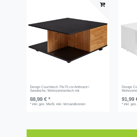
Design Couchtisch 70x70 cm Anthrazit /
Design Co
Sandeiche, Wohnzimmertisch mit
Wohnzimme
88,99 € *
91,99 
*
inkl. ges. MwSt.
inkl.
Versandkosten
*
inkl. ges