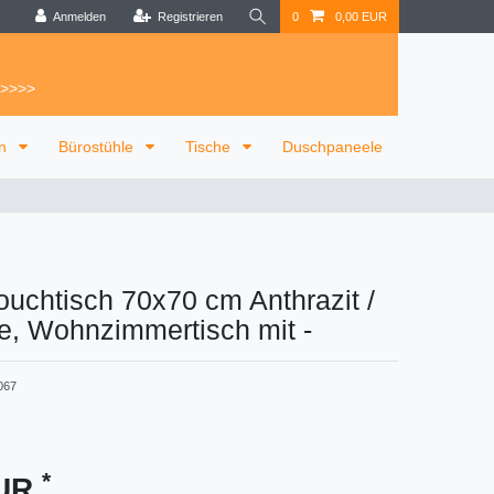
Anmelden
Registrieren
0
0,00 EUR
 >>>>
on
Bürostühle
Tische
Duschpaneele
uchtisch 70x70 cm Anthrazit /
e, Wohnzimmertisch mit
-
067
*
EUR