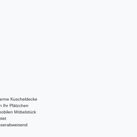
warme Kuscheldecke
n Ihr Plätzchen
mobilen Möbelstück
htet
asserabweisend