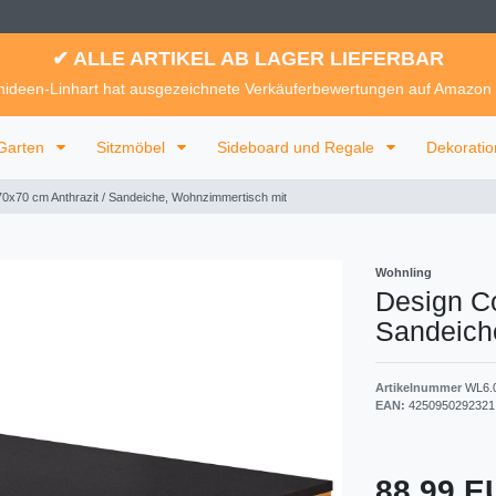
✔ ALLE ARTIKEL AB LAGER LIEFERBAR
ideen-Linhart hat ausgezeichnete Verkäuferbewertungen auf Amazon
Garten
Sitzmöbel
Sideboard und Regale
Dekorati
0x70 cm Anthrazit / Sandeiche, Wohnzimmertisch mit
Wohnling
Design Co
Sandeich
Artikelnummer
WL6.
EAN:
4250950292321
88,99 