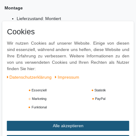
Montage
Lieferzustand: Montiert
Pflegehinweise
Cookies
Die Oberfläche mit einem lauwarmen & angefeuchteten
Wir nutzen Cookies auf unserer Website. Einige von diesen
Baumwolltuch reinigen. Kein Scheuermittel, scharfe
sind essenziell, während andere uns helfen, diese Website und
Reinigungsmittel oder tropfnasse Tücher verwenden. Zweimal pro
Ihre Erfahrung zu verbessern. Weitere Informationen zu den
Jahr sollten Sie das Leder mit einer Lederpflege bearbeiten,
von uns verwendeten Cookies und Ihren Rechten als Nutzer
damit die elastische Eigenschaft des Leders beibehalten wird.
finden Sie hier:
Daten­schutz­erklärung
Impressum
Essenziell
Statistik
Marketing
PayPal
Funktional
Alle akzeptieren