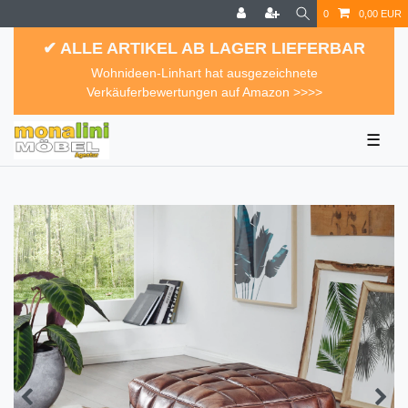
0
0,00 EUR
✔ ALLE ARTIKEL AB LAGER LIEFERBAR
Wohnideen-Linhart hat ausgezeichnete
Verkäuferbewertungen auf Amazon >>>>
☰