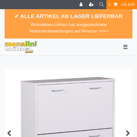
0
0,00 EUR
✔ ALLE ARTIKEL AB LAGER LIEFERBAR
Wohnideen-Linhart hat ausgezeichnete
Verkäuferbewertungen auf Amazon >>>>
☰