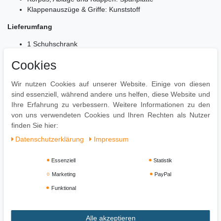
Klappenauszüge & Griffe: Kunststoff
Lieferumfang
1 Schuhschrank
Ohne Dekoration
Cookies
Montage
Wir nutzen Cookies auf unserer Website. Einige von diesen
Lieferzustand: praktisch zerlegt und praktisch verpackt
sind essenziell, während andere uns helfen, diese Website und
Leicht verständliche Montageanleitung inklusive
Ihre Erfahrung zu verbessern. Weitere Informationen zu den
Einfacher und schneller Aufbau dank gut durchdachter
von uns verwendeten Cookies und Ihren Rechten als Nutzer
Konstruktion
finden Sie hier:
Daten­schutz­erklärung
Impressum
Essenziell
Statistik
Marketing
PayPal
Funktional
Alle akzeptieren