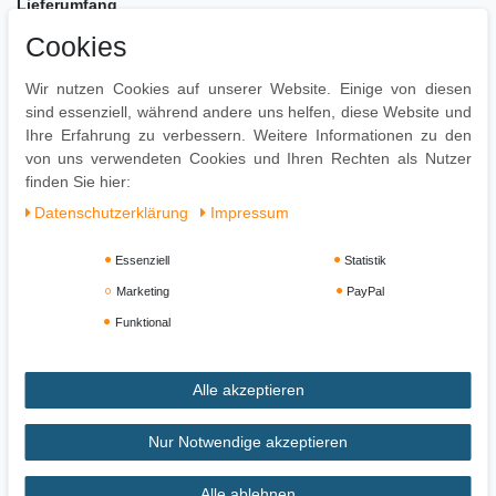
Lieferumfang
Cookies
Ein Konsolentisch ohne Dekoration
Montage
Wir nutzen Cookies auf unserer Website. Einige von diesen
sind essenziell, während andere uns helfen, diese Website und
Einfacher Aufbau, da lediglich die Beine angeschraubt
Ihre Erfahrung zu verbessern. Weitere Informationen zu den
werden müssen. // Werkzeug, sowie die Montageanleitung,
von uns verwendeten Cookies und Ihren Rechten als Nutzer
werden mitgeliefert.
finden Sie hier:
Daten­schutz­erklärung
Impressum
Essenziell
Statistik
Marketing
PayPal
Funktional
Alle akzeptieren
Impressum
Daten­schutz­erklärung
AGB
Nur Notwendige akzeptieren
Alle ablehnen
Widerrufs­recht