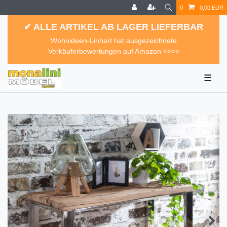
0
0,00 EUR
✔ ALLE ARTIKEL AB LAGER LIEFERBAR
Wohnideen-Linhart hat ausgezeichnete
Verkäuferbewertungen auf Amazon >>>>
☰