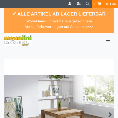
0
0,00 EUR
✔ ALLE ARTIKEL AB LAGER LIEFERBAR
Wohnideen-Linhart hat ausgezeichnete
Verkäuferbewertungen auf Amazon >>>>
☰