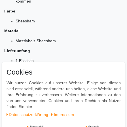
kommen
Farbe
Sheesham
Material
Massivholz Sheesham
Lieferumfang
1 Esstisch
Lieferung ohne Dekoration
Cookies
Montage
Wir nutzen Cookies auf unserer Website. Einige von diesen
Lieferzustand: zerlegt und praktisch verpackt
sind essenziell, während andere uns helfen, diese Website und
Leicht verständliche Montageanleitung inklusive
Ihre Erfahrung zu verbessern. Weitere Informationen zu den
Einfacher und schneller Aufbau dank gut durchdachter
von uns verwendeten Cookies und Ihren Rechten als Nutzer
Konstruktion
finden Sie hier:
Daten­schutz­erklärung
Impressum
Essenziell
Statistik