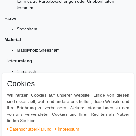
kann es zu Farbabweichungen oder Unebenheiten
kommen
Farbe
Sheesham
Material
Massivholz Sheesham
Lieferumfang
1 Esstisch
Lieferung ohne Dekoration
Cookies
Montage
Wir nutzen Cookies auf unserer Website. Einige von diesen
Lieferzustand: zerlegt und praktisch verpackt
sind essenziell, während andere uns helfen, diese Website und
Leicht verständliche Montageanleitung inklusive
Ihre Erfahrung zu verbessern. Weitere Informationen zu den
Einfacher und schneller Aufbau dank gut durchdachter
von uns verwendeten Cookies und Ihren Rechten als Nutzer
Konstruktion
finden Sie hier:
Daten­schutz­erklärung
Impressum