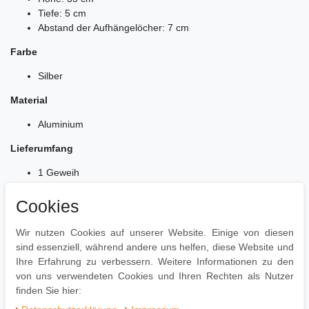
Tiefe: 5 cm
Abstand der Aufhängelöcher: 7 cm
Farbe
Silber
Material
Aluminium
Lieferumfang
1 Geweih
Lieferung ohne Dekoration
Cookies
Montage
Wir nutzen Cookies auf unserer Website. Einige von diesen
Lieferzustand: zerlegt und praktisch verpackt
sind essenziell, während andere uns helfen, diese Website und
Leicht verständliche Montageanleitung inklusive
Ihre Erfahrung zu verbessern. Weitere Informationen zu den
Einfacher und schneller Aufbau dank gut durchdachter
von uns verwendeten Cookies und Ihren Rechten als Nutzer
Konstruktion
finden Sie hier: