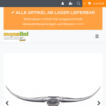
0
0,00 EUR
✔ ALLE ARTIKEL AB LAGER LIEFERBAR
Wohnideen-Linhart hat ausgezeichnete
Verkäuferbewertungen auf Amazon >>>>
☰