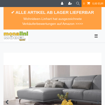
0
0,00 EUR
✔ ALLE ARTIKEL AB LAGER LIEFERBAR
Wohnideen-Linhart hat ausgezeichnete
Verkäuferbewertungen auf Amazon >>>>
☰