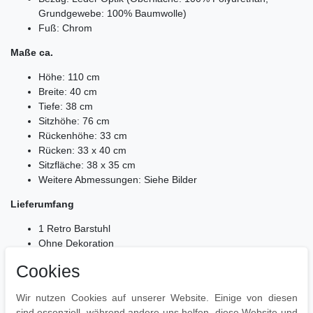
Grundgewebe: 100% Baumwolle)
Fuß: Chrom
Maße ca.
Höhe: 110 cm
Breite: 40 cm
Tiefe: 38 cm
Sitzhöhe: 76 cm
Rückenhöhe: 33 cm
Rücken: 33 x 40 cm
Sitzfläche: 38 x 35 cm
Weitere Abmessungen: Siehe Bilder
Lieferumfang
1 Retro Barstuhl
Ohne Dekoration
Cookies
Montage
Lieferung erfolgt zerlegt
Wir nutzen Cookies auf unserer Website. Einige von diesen
Leicht verständliche Aufbauanleitung wird mitgeliefert
sind essenziell, während andere uns helfen, diese Website und