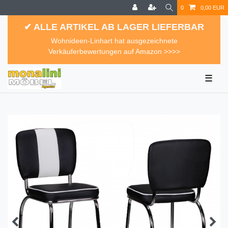
0
0,00 EUR
✔ ALLE ARTIKEL AB LAGER LIEFERBAR
Wohnideen-Linhart hat ausgezeichnete
Verkäuferbewertungen auf Amazon >>>>
☰