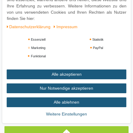
Zügige Montage dank gut durchdachter Konstruktion
Ihre Erfahrung zu verbessern. Weitere Informationen zu den
von uns verwendeten Cookies und Ihren Rechten als Nutzer
finden Sie hier:
Daten­schutz­erklärung
Impressum
Essenziell
Statistik
Marketing
PayPal
Funktional
Alle akzeptieren
Impressum
Daten­schutz­erklärung
AGB
Nur Notwendige akzeptieren
Widerrufs­recht
Alle ablehnen
Vertrag widerrufen
Weitere Einstellungen
Zahlung und Versand