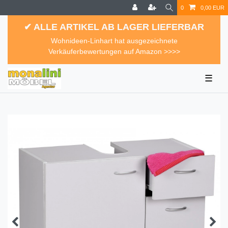
0
0,00 EUR
✔ ALLE ARTIKEL AB LAGER LIEFERBAR
Wohnideen-Linhart hat ausgezeichnete
Verkäuferbewertungen auf Amazon >>>>
☰