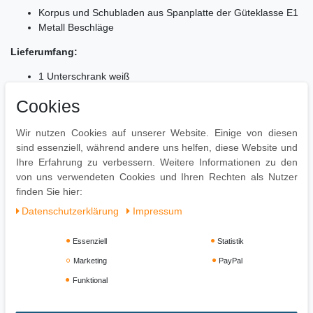
Korpus und Schubladen aus Spanplatte der Güteklasse E1
Metall Beschläge
Lieferumfang:
1 Unterschrank weiß
Ohne Dekoration
Cookies
Montage:
Wir nutzen Cookies auf unserer Website. Einige von diesen
Lieferzustand: praktisch zerlegt und praktisch verpackt
sind essenziell, während andere uns helfen, diese Website und
Leicht verständliche Montageanleitung inklusive
Ihre Erfahrung zu verbessern. Weitere Informationen zu den
Einfacher und schneller Aufbau dank gut durchdachter
von uns verwendeten Cookies und Ihren Rechten als Nutzer
Konstruktion
finden Sie hier:
Daten­schutz­erklärung
Impressum
Essenziell
Statistik
Marketing
PayPal
Funktional