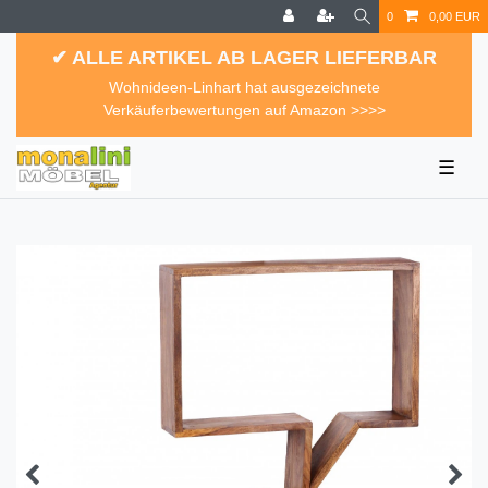
0
0,00 EUR
✔ ALLE ARTIKEL AB LAGER LIEFERBAR
Wohnideen-Linhart hat ausgezeichnete
Verkäuferbewertungen auf Amazon >>>>
☰