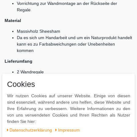
Vorrichtung zur Wandmontage an der Rückseite der
Regale
Material
Massivholz Sheesham
Da es sich um Handarbeit und um ein Naturprodukt handelt
kann es zu Farbabweichungen oder Unebenheiten
kommen
Lieferumfang
2 Wandregale
Montagematerial für die Wandbefestigung ist nicht im
Cookies
Lieferumfang enthalten, da dieses von der
Wandbeschaffenheit abhängig ist
Wir nutzen Cookies auf unserer Website. Einige von diesen
Lieferung ohne Dekoration
sind essenziell, während andere uns helfen, diese Website und
Montage
Ihre Erfahrung zu verbessern. Weitere Informationen zu den
von uns verwendeten Cookies und Ihren Rechten als Nutzer
Lieferzustand: Montiert
finden Sie hier:
Daten­schutz­erklärung
Impressum