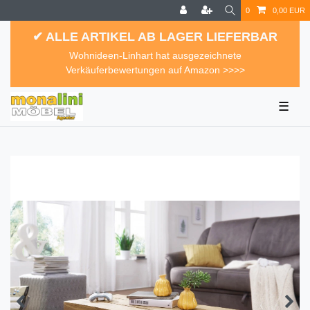
0
0,00 EUR
✔ ALLE ARTIKEL AB LAGER LIEFERBAR
Wohnideen-Linhart hat ausgezeichnete
Verkäuferbewertungen auf Amazon >>>>
☰