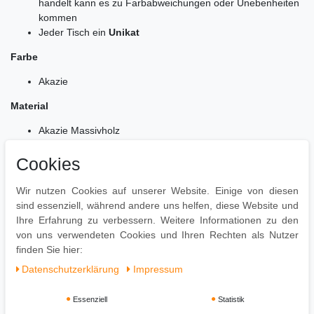
handelt kann es zu Farbabweichungen oder Unebenheiten
kommen
Jeder Tisch ein
Unikat
Farbe
Akazie
Material
Akazie Massivholz
Lieferumfang
Cookies
1 Couchtisch
Wir nutzen Cookies auf unserer Website. Einige von diesen
Lieferung ohne Dekoration
sind essenziell, während andere uns helfen, diese Website und
Montage
Ihre Erfahrung zu verbessern. Weitere Informationen zu den
von uns verwendeten Cookies und Ihren Rechten als Nutzer
Lieferzustand: demontiert
finden Sie hier:
Daten­schutz­erklärung
Impressum
Essenziell
Statistik