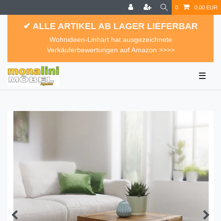
0
0,00 EUR
✔ ALLE ARTIKEL AB LAGER LIEFERBAR
Wohnideen-Linhart hat ausgezeichnete
Verkäuferbewertungen auf Amazon >>>>
☰