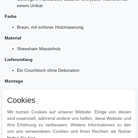
einem Unikat
Farbe
Braun, mit schöner Holzmaserung
Material
Sheesham Massivholz
Lieferumfang
Ein Couchtisch ohne Dekoration
Montage
Keine Montage notwendig da der Tisch bereits montiert
geliefert wird
Cookies
Pflegehinweise
Wir nutzen Cookies auf unserer Website. Einige von diesen
sind essenziell, während andere uns helfen, diese Website und
Die Oberflächen am besten mit einem lauwarmen, leicht
Ihre Erfahrung zu verbessern. Weitere Informationen zu den
angefeuchteten Baumwolltuch abwischen und mit einem
von uns verwendeten Cookies und Ihren Rechten als Nutzer
fusselfreiem Tuch nachwischen.
finden Sie hier: