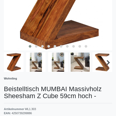
Wohnling
Beistelltisch MUMBAI Massivholz
Sheesham Z Cube 59cm hoch
-
Artikelnummer
WL1.303
EAN:
4250739299886