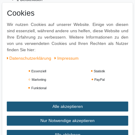
Lieferung ohne Dekoration
Cookies
Da es sich um Handarbeit und um ein Naturprodukt handelt
kann es zu Farbabweichungen oder Unebenheiten
Wir nutzen Cookies auf unserer Website. Einige von diesen
kommen
sind essenziell, während andere uns helfen, diese Website und
Montage
Ihre Erfahrung zu verbessern. Weitere Informationen zu den
von uns verwendeten Cookies und Ihren Rechten als Nutzer
Lieferzustand: Montiert
finden Sie hier:
Daten­schutz­erklärung
Impressum
Essenziell
Statistik
Marketing
PayPal
Funktional
Alle akzeptieren
Impressum
Daten­schutz­erklärung
AGB
Nur Notwendige akzeptieren
Alle ablehnen