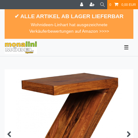
0
0,00 EUR
✔ ALLE ARTIKEL AB LAGER LIEFERBAR
Wohnideen-Linhart hat ausgezeichnete
Verkäuferbewertungen auf Amazon >>>>
☰