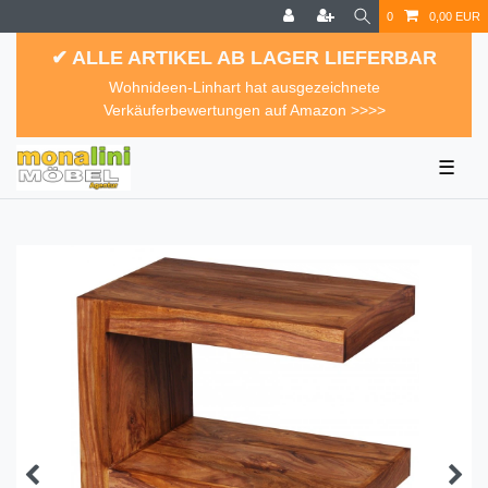
0
0,00 EUR
✔ ALLE ARTIKEL AB LAGER LIEFERBAR
Wohnideen-Linhart hat ausgezeichnete
Verkäuferbewertungen auf Amazon >>>>
☰