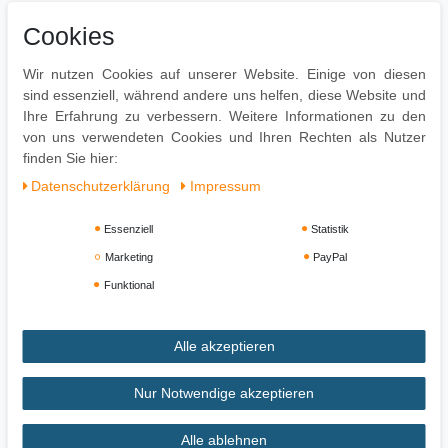
Lieferung ohne Dekoration
Cookies
Da es sich um Handarbeit und um ein Naturprodukt handelt
kann es zu Farbabweichungen oder Unebenheiten
Wir nutzen Cookies auf unserer Website. Einige von diesen
kommen
sind essenziell, während andere uns helfen, diese Website und
Montage
Ihre Erfahrung zu verbessern. Weitere Informationen zu den
von uns verwendeten Cookies und Ihren Rechten als Nutzer
Lieferzustand: Montiert
finden Sie hier:
Daten­schutz­erklärung
Impressum
Essenziell
Statistik
Marketing
PayPal
Funktional
Alle akzeptieren
Impressum
Daten­schutz­erklärung
AGB
Nur Notwendige akzeptieren
Alle ablehnen
Widerrufs­recht
Vertrag widerrufen