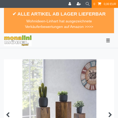
0
0,00 EUR
✔ ALLE ARTIKEL AB LAGER LIEFERBAR
Wohnideen-Linhart hat ausgezeichnete
Verkäuferbewertungen auf Amazon >>>>
☰