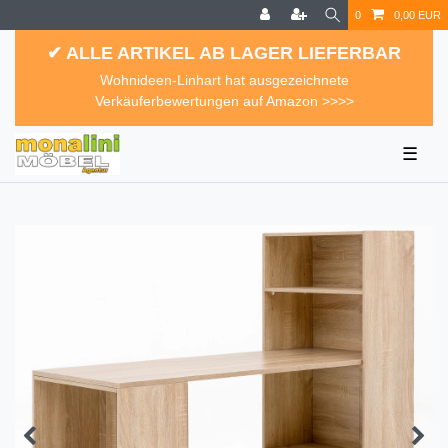
0
0,00 EUR
✔ ALLE ARTIKEL AB LAGER LIEFERBAR
Wohnideen-Linhart hat ausgezeichnete
Verkäuferbewertungen auf Amazon >>>>
☰