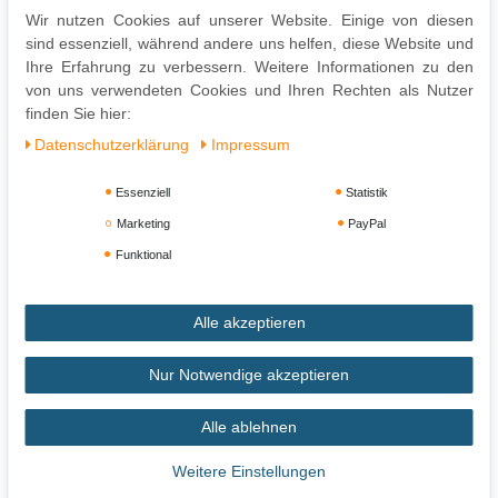
Pflegehinweis
Wir nutzen Cookies auf unserer Website. Einige von diesen
sind essenziell, während andere uns helfen, diese Website und
Mit einem feuchten Tuch, evtl. mit mildem Reinigungsmittel
Ihre Erfahrung zu verbessern. Weitere Informationen zu den
abwischen und mit einem trockenen Tuch nachwischen - keine
von uns verwendeten Cookies und Ihren Rechten als Nutzer
scharfen oder lösungsmittelhaltigen Reiniger verwenden.
finden Sie hier:
Daten­schutz­erklärung
Impressum
Essenziell
Statistik
Marketing
PayPal
Funktional
Alle akzeptieren
Impressum
Daten­schutz­erklärung
AGB
Nur Notwendige akzeptieren
Alle ablehnen
Widerrufs­recht
Vertrag widerrufen
Weitere Einstellungen
Zahlung und Versand