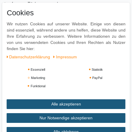
tropfnassen Tücher verwenden.
Cookies
Lieferumfang
Wir nutzen Cookies auf unserer Website. Einige von diesen
Ein Couchtisch ohne Dekoration
sind essenziell, während andere uns helfen, diese Website und
Montage
Ihre Erfahrung zu verbessern. Weitere Informationen zu den
von uns verwendeten Cookies und Ihren Rechten als Nutzer
Lieferzustand: Zerlegt und sicher verpackt
finden Sie hier:
Daten­schutz­erklärung
Impressum
Essenziell
Statistik
Marketing
PayPal
Funktional
Alle akzeptieren
Impressum
Daten­schutz­erklärung
AGB
Nur Notwendige akzeptieren
Alle ablehnen