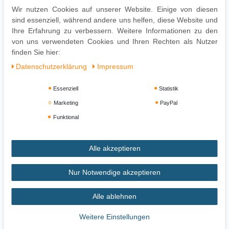
Pflegehinweise
Wir nutzen Cookies auf unserer Website. Einige von diesen
sind essenziell, während andere uns helfen, diese Website und
Die Oberfläche mit einem lauwarm angefeuchteten Baumwolltuch
Ihre Erfahrung zu verbessern. Weitere Informationen zu den
reinigen. Kein Scheuermittel, scharfe Reinigungsmittel oder
von uns verwendeten Cookies und Ihren Rechten als Nutzer
tropfnasse Tücher verwenden.
finden Sie hier:
Daten­schutz­erklärung
Impressum
Essenziell
Statistik
Marketing
PayPal
Funktional
Alle akzeptieren
Impressum
Daten­schutz­erklärung
AGB
Nur Notwendige akzeptieren
Alle ablehnen
Widerrufs­recht
Vertrag widerrufen
Weitere Einstellungen
Zahlung und Versand