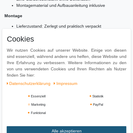
Montagematerial und Aufbauanleitung inklusive
Montage
Lieferzustand: Zerlegt und praktisch verpackt
Einfacher und schneller Aufbau dank gut durchdachter
Cookies
Konstruktion
Pflegehinweis
Wir nutzen Cookies auf unserer Website. Einige von diesen
sind essenziell, während andere uns helfen, diese Website und
Mit feuchtem Tuch abwischen, mit trockenem Tuch nachwischen.
Ihre Erfahrung zu verbessern. Weitere Informationen zu den
Bei Bedarf mildes Reinigungsmittel benutzen. Keine scharfen
von uns verwendeten Cookies und Ihren Rechten als Nutzer
oder lösungsmittelhaltigen Reiniger verwenden.
finden Sie hier:
Daten­schutz­erklärung
Impressum
Essenziell
Statistik
Marketing
PayPal
Funktional
Alle akzeptieren