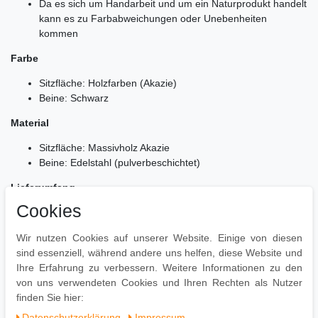
Da es sich um Handarbeit und um ein Naturprodukt handelt
kann es zu Farbabweichungen oder Unebenheiten
kommen
Farbe
Sitzfläche: Holzfarben (Akazie)
Beine: Schwarz
Material
Sitzfläche: Massivholz Akazie
Beine: Edelstahl (pulverbeschichtet)
Lieferumfang
Cookies
Eine Küchenbank ohne Dekoration
Montage
Wir nutzen Cookies auf unserer Website. Einige von diesen
sind essenziell, während andere uns helfen, diese Website und
Lieferzustand: Zerlegt und praktisch verpackt // leicht
Ihre Erfahrung zu verbessern. Weitere Informationen zu den
verständliche Montageanleitung inklusive // einfacher und
von uns verwendeten Cookies und Ihren Rechten als Nutzer
schneller Aufbau dank gut durchdachter Konstruktion
finden Sie hier:
Daten­schutz­erklärung
Impressum