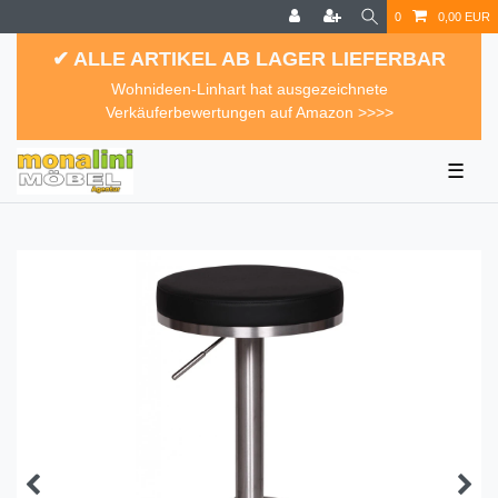
0
0,00 EUR
✔ ALLE ARTIKEL AB LAGER LIEFERBAR
Wohnideen-Linhart hat ausgezeichnete
Verkäuferbewertungen auf Amazon >>>>
☰