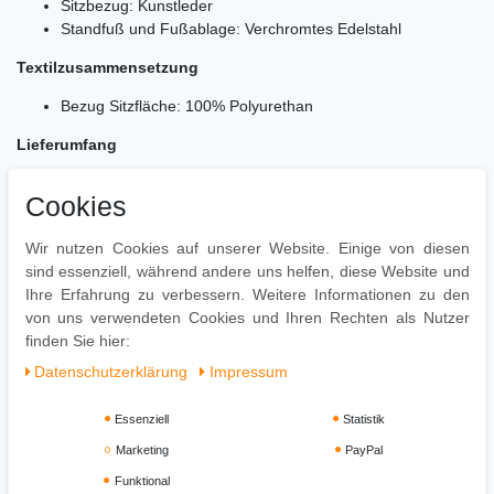
Sitzbezug: Kunstleder
Standfuß und Fußablage: Verchromtes Edelstahl
Textilzusammensetzung
Bezug Sitzfläche: 100% Polyurethan
Lieferumfang
1 Barhocker
Cookies
Lieferung ohne Dekoration
Montage
Wir nutzen Cookies auf unserer Website. Einige von diesen
sind essenziell, während andere uns helfen, diese Website und
Lieferzustand: zerlegt und praktisch verpackt
Ihre Erfahrung zu verbessern. Weitere Informationen zu den
Leicht verständliche Montageanleitung inklusive
von uns verwendeten Cookies und Ihren Rechten als Nutzer
Einfacher und schneller Aufbau in kurzer Zeit
finden Sie hier:
Daten­schutz­erklärung
Impressum
Essenziell
Statistik
Marketing
PayPal
Funktional