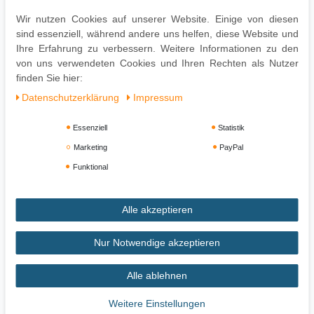
Wir nutzen Cookies auf unserer Website. Einige von diesen
Pflegehinweise:
sind essenziell, während andere uns helfen, diese Website und
Leichte Verschmutzung mit feuchtem Baumwolltuch abwischen
Ihre Erfahrung zu verbessern. Weitere Informationen zu den
Oberflächen nur mit geeignetem Aufsatz absaugen
von uns verwendeten Cookies und Ihren Rechten als Nutzer
Keine Haushaltsreiniger verwenden
finden Sie hier:
Daten­schutz­erklärung
Impressum
Essenziell
Statistik
Marketing
PayPal
Funktional
Alle akzeptieren
Impressum
Daten­schutz­erklärung
AGB
Nur Notwendige akzeptieren
Alle ablehnen
Widerrufs­recht
Vertrag widerrufen
Weitere Einstellungen