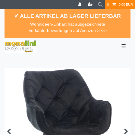
0
0,00 EUR
✔ ALLE ARTIKEL AB LAGER LIEFERBAR
Wohnideen-Linhart hat ausgezeichnete
Verkäuferbewertungen auf Amazon >>>>
☰