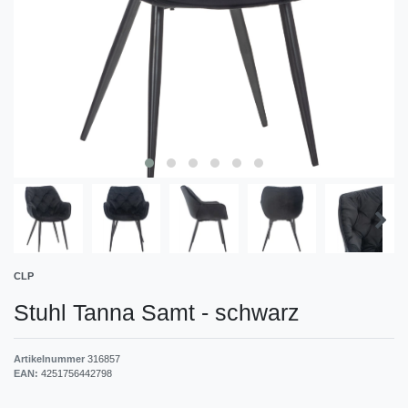
CLP
Stuhl Tanna Samt
-
schwarz
Artikelnummer
316857
EAN:
4251756442798