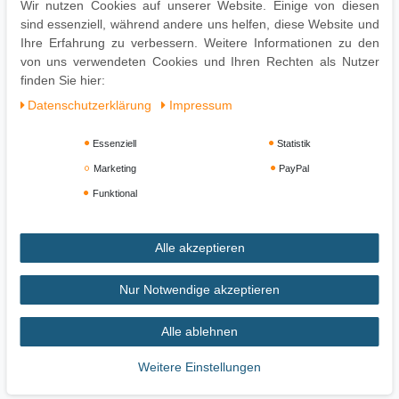
Wir nutzen Cookies auf unserer Website. Einige von diesen
Pflegehinweise:
sind essenziell, während andere uns helfen, diese Website und
Leichte Verschmutzung mit feuchtem Baumwolltuch abwischen
Ihre Erfahrung zu verbessern. Weitere Informationen zu den
Oberflächen nur mit geeignetem Aufsatz absaugen
von uns verwendeten Cookies und Ihren Rechten als Nutzer
Keine Haushaltsreiniger verwenden
finden Sie hier:
Daten­schutz­erklärung
Impressum
Essenziell
Statistik
Marketing
PayPal
Funktional
Alle akzeptieren
Impressum
Daten­schutz­erklärung
AGB
Nur Notwendige akzeptieren
Alle ablehnen
Widerrufs­recht
Vertrag widerrufen
Weitere Einstellungen
Zahlung und Versand