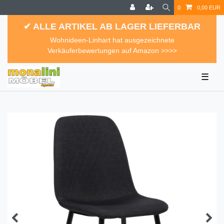
0
0,00 EUR
✔ ALLE ARTIKEL AB LAGER LIEFERBAR
Wohnideen-Linhart hat ausgezeichnete
Verkäuferbewertungen auf Amazon >>>>
☰