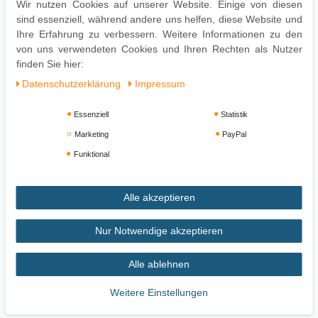
Wir nutzen Cookies auf unserer Website. Einige von diesen
Pflegehinweise:
sind essenziell, während andere uns helfen, diese Website und
Leichte Verschmutzung mit feuchtem Baumwolltuch abwischen
Ihre Erfahrung zu verbessern. Weitere Informationen zu den
Oberflächen nur mit geeignetem Aufsatz absaugen
von uns verwendeten Cookies und Ihren Rechten als Nutzer
Keine Haushaltsreiniger verwenden
finden Sie hier:
Daten­schutz­erklärung
Impressum
Essenziell
Statistik
Marketing
PayPal
Funktional
Alle akzeptieren
Impressum
Daten­schutz­erklärung
AGB
Nur Notwendige akzeptieren
Alle ablehnen
Widerrufs­recht
Vertrag widerrufen
Weitere Einstellungen
Zahlung und Versand