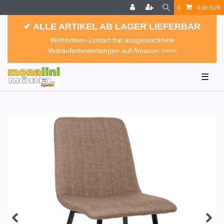
0
0,00 EUR
✔ ALLE ARTIKEL AB LAGER LIEFERBAR
Wohnideen-Linhart hat ausgezeichnete
Verkäuferbewertungen auf Amazon >>>>
☰