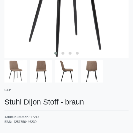
CLP
Stuhl Dijon Stoff
-
braun
Artikelnummer
317247
EAN:
4251756446239