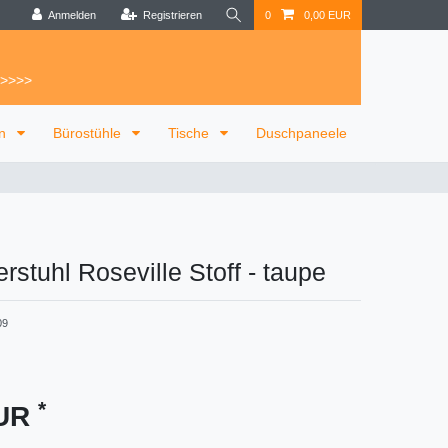
Anmelden
Registrieren
0
0,00 EUR
 >>>>
on
Bürostühle
Tische
Duschpaneele
stuhl Roseville Stoff
-
taupe
09
*
EUR