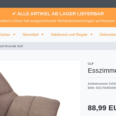
✔ ALLE ARTIKEL AB LAGER LIEFERBAR
ideen-Linhart hat ausgezeichnete Verkäuferbewertungen auf Amazon
Garten
Sitzmöbel
Sideboard und Regale
Dekorati
hl Roseville Stoff
CLP
Esszimmer
Artikelnummer
3183
EAN:
4251756455408
88,99 