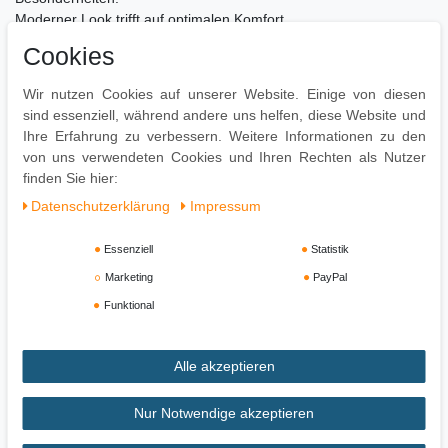
Moderner Look trifft auf optimalen Komfort
Komfortables Sitzen auch nach mehreren Stunden
Cookies
Strapazierfähiger & pflegeleichter Bezug
Wir nutzen Cookies auf unserer Website. Einige von diesen
Pflegehinweise:
sind essenziell, während andere uns helfen, diese Website und
Leichte Verschmutzung mit feuchtem Baumwolltuch abwischen
Ihre Erfahrung zu verbessern. Weitere Informationen zu den
Oberflächen nur mit geeignetem Aufsatz absaugen
von uns verwendeten Cookies und Ihren Rechten als Nutzer
Keine Haushaltsreiniger verwenden
finden Sie hier:
Daten­schutz­erklärung
Impressum
Essenziell
Statistik
Marketing
PayPal
Funktional
Alle akzeptieren
Impressum
Daten­schutz­erklärung
AGB
Nur Notwendige akzeptieren