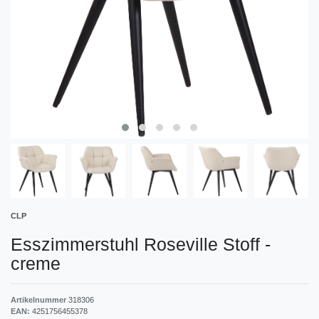
CLP
Esszimmerstuhl Roseville Stoff
-
creme
Artikelnummer
318306
EAN:
4251756455378