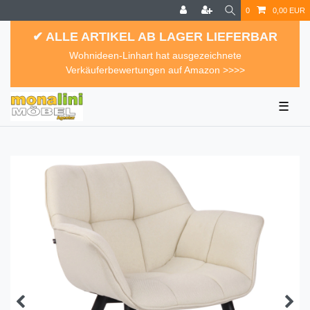
0
0,00 EUR
✔ ALLE ARTIKEL AB LAGER LIEFERBAR
Wohnideen-Linhart hat ausgezeichnete
Verkäuferbewertungen auf Amazon >>>>
☰