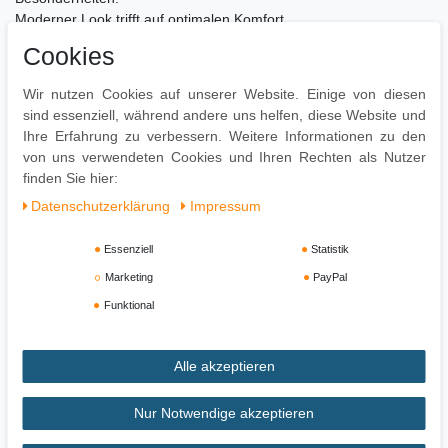
Moderner Look trifft auf optimalen Komfort
Komfortables Sitzen auch nach mehreren Stunden
Cookies
Strapazierfähiger & pflegeleichter Bezug
Wir nutzen Cookies auf unserer Website. Einige von diesen
Pflegehinweise:
sind essenziell, während andere uns helfen, diese Website und
Leichte Verschmutzung mit feuchtem Baumwolltuch abwischen
Ihre Erfahrung zu verbessern. Weitere Informationen zu den
Oberflächen nur mit geeignetem Aufsatz absaugen
von uns verwendeten Cookies und Ihren Rechten als Nutzer
Keine Haushaltsreiniger verwenden
finden Sie hier:
Daten­schutz­erklärung
Impressum
Essenziell
Statistik
Marketing
PayPal
Funktional
Alle akzeptieren
Impressum
Daten­schutz­erklärung
AGB
Nur Notwendige akzeptieren