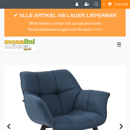
0
0,00 EUR
✔ ALLE ARTIKEL AB LAGER LIEFERBAR
Wohnideen-Linhart hat ausgezeichnete
Verkäuferbewertungen auf Amazon >>>>
☰