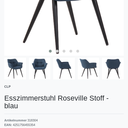
CLP
Esszimmerstuhl Roseville Stoff
-
blau
Artikelnummer
318304
EAN:
4251756455354