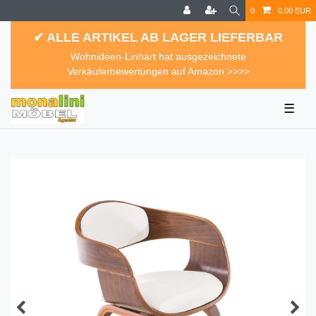
0
0,00 EUR
✔ ALLE ARTIKEL AB LAGER LIEFERBAR
Wohnideen-Linhart hat ausgezeichnete
Verkäuferbewertungen auf Amazon >>>>
☰