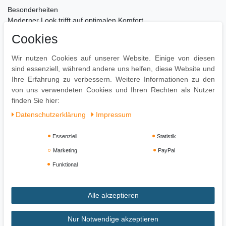
Besonderheiten
Moderner Look trifft auf optimalen Komfort
Stabile Konstruktion & strapazierfähiger Bezug
Cookies
Komfortables Sitzen auch nach mehreren Stunden
Wir nutzen Cookies auf unserer Website. Einige von diesen
Pflegehinweise
sind essenziell, während andere uns helfen, diese Website und
Zur Reinigung empfehlen wir ein mit lauwarmem Wasser
Ihre Erfahrung zu verbessern. Weitere Informationen zu den
angefeuchtetes Baumwolltuch
von uns verwendeten Cookies und Ihren Rechten als Nutzer
Oberflächen nur mit geeignetem Aufsatz absaugen
finden Sie hier:
Daten­schutz­erklärung
Impressum
Essenziell
Statistik
Marketing
PayPal
Funktional
Alle akzeptieren
Impressum
Daten­schutz­erklärung
AGB
Nur Notwendige akzeptieren