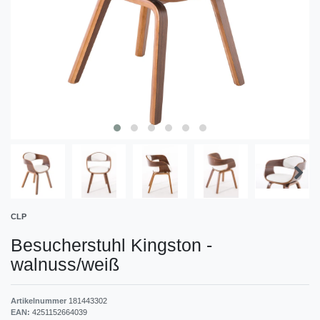
CLP
Besucherstuhl Kingston
-
walnuss/weiß
Artikelnummer
181443302
EAN:
4251152664039