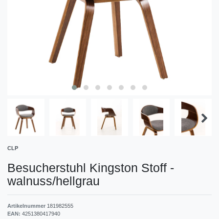
CLP
Besucherstuhl Kingston Stoff
-
walnuss/hellgrau
Artikelnummer
181982555
EAN:
4251380417940