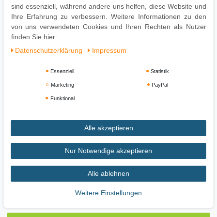
sind essenziell, während andere uns helfen, diese Website und
Oberflächen nur mit geeignetem Aufsatz absaugen
Ihre Erfahrung zu verbessern. Weitere Informationen zu den
Zur Reinigung empfehlen wir ein mit lauwarmem Wasser
von uns verwendeten Cookies und Ihren Rechten als Nutzer
angefeuchtetes Baumwolltuch
finden Sie hier:
Daten­schutz­erklärung
Impressum
Essenziell
Statistik
Marketing
PayPal
Funktional
Alle akzeptieren
Impressum
Daten­schutz­erklärung
AGB
Nur Notwendige akzeptieren
Alle ablehnen
Widerrufs­recht
Vertrag widerrufen
Weitere Einstellungen
Zahlung und Versand