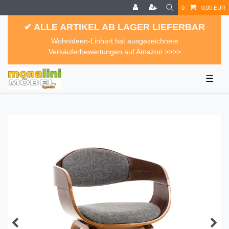
0
0,00 EUR
✔ ALLE ARTIKEL AB LAGER LIEFERBAR
Wohnideen-Linhart hat ausgezeichnete
Verkäuferbewertungen auf Amazon >>>>
☰