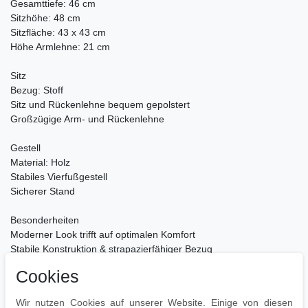
Gesamttiefe: 46 cm
Sitzhöhe: 48 cm
Sitzfläche: 43 x 43 cm
Höhe Armlehne: 21 cm
Sitz
Bezug: Stoff
Sitz und Rückenlehne bequem gepolstert
Großzügige Arm- und Rückenlehne
Gestell
Material: Holz
Stabiles Vierfußgestell
Sicherer Stand
Besonderheiten
Moderner Look trifft auf optimalen Komfort
Stabile Konstruktion & strapazierfähiger Bezug
Komfortables Sitzen auch nach mehreren Stunden
Cookies
Pflegehinweise
Wir nutzen Cookies auf unserer Website. Einige von diesen
Leichte Verschmutzung mit feuchtem Baumwolltuch abwischen