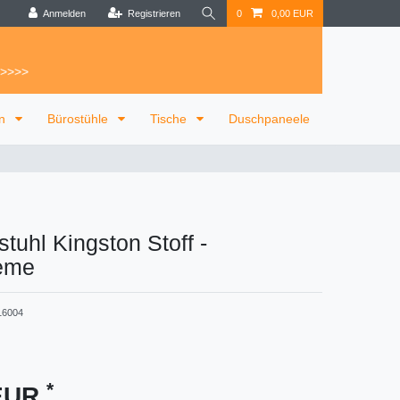
Anmelden
Registrieren
0
0,00 EUR
 >>>>
on
Bürostühle
Tische
Duschpaneele
tuhl Kingston Stoff
-
reme
16004
*
 EUR