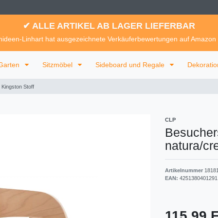
✔ ALLE ARTIKEL AB LAGER LIEFERBAR
ideen-Linhart hat ausgezeichnete Verkäuferbewertungen auf Amazon
Garten
Sitzmöbel
Sideboard und Regale
Dekorati
Kingston Stoff
CLP
Besuchers
natura/c
Artikelnummer
1818
EAN:
4251380401291
115,99