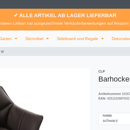
✔ ALLE ARTIKEL AB LAGER LIEFERBAR
ideen-Linhart hat ausgezeichnete Verkäuferbewertungen auf Amazon
Garten
Sitzmöbel
Sideboard und Regale
Dekorati
o W
CLP
Barhock
Artikelnummer
1016
EAN:
4251152687632
FARBE