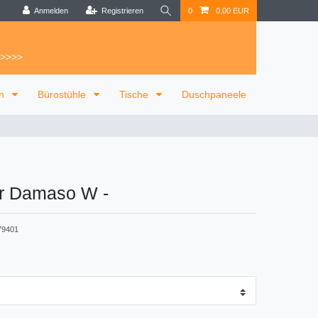
Anmelden
Registrieren
0
0,00 EUR
 >>>>
on
Bürostühle
Tische
Duschpaneele
er Damaso W
-
79401