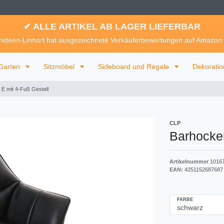
✔ ALLE ARTIKEL AB LAGER LIEFERBAR
ideen-Linhart hat ausgezeichnete Verkäuferbewertungen auf Amazon
Garten
Sitzmöbel
Sideboard und Regale
Dekorati
E mit 4-Fuß Gestell
CLP
Barhocke
Artikelnummer
1016
EAN:
4251152687687
FARBE