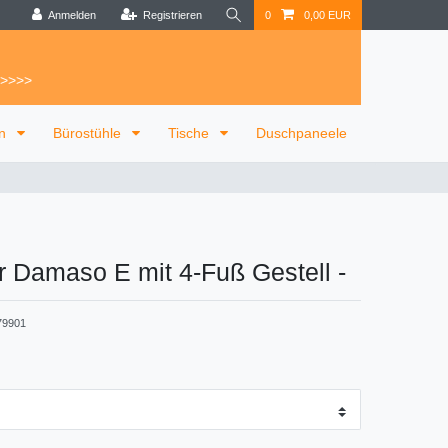
Anmelden
Registrieren
0
0,00 EUR
 >>>>
on
Bürostühle
Tische
Duschpaneele
r Damaso E mit 4-Fuß Gestell
-
79901