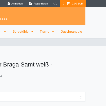
Anmelden
Registrieren
0
0,00 EUR
 >>>>
on
Bürostühle
Tische
Duschpaneele
r Braga Samt weiß
-
06