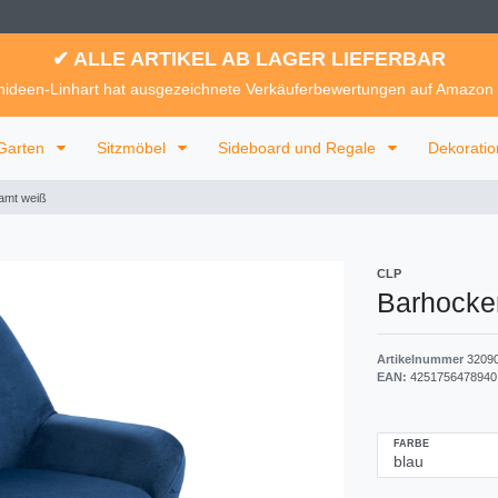
✔ ALLE ARTIKEL AB LAGER LIEFERBAR
ideen-Linhart hat ausgezeichnete Verkäuferbewertungen auf Amazon
Garten
Sitzmöbel
Sideboard und Regale
Dekorati
amt weiß
CLP
Barhocke
Artikelnummer
3209
EAN:
4251756478940
FARBE