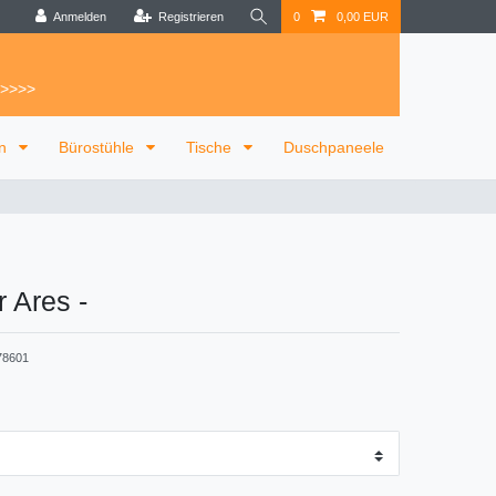
Anmelden
Registrieren
0
0,00 EUR
 >>>>
on
Bürostühle
Tische
Duschpaneele
r Ares
-
78601