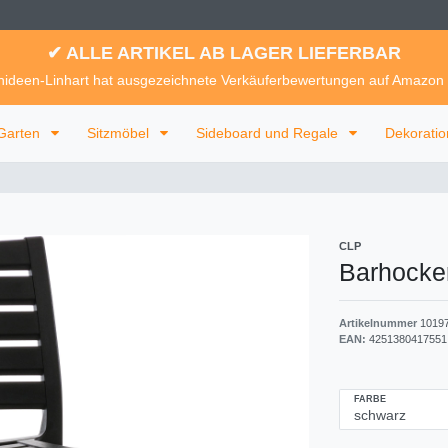
✔ ALLE ARTIKEL AB LAGER LIEFERBAR
ideen-Linhart hat ausgezeichnete Verkäuferbewertungen auf Amazon
Garten
Sitzmöbel
Sideboard und Regale
Dekorati
CLP
Barhocke
Artikelnummer
1019
EAN:
4251380417551
FARBE