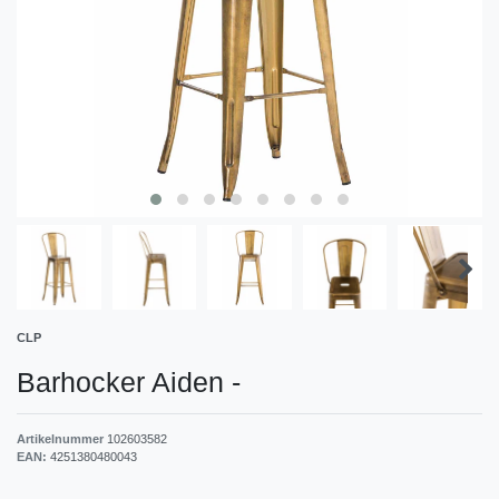
CLP
Barhocker Aiden
-
Artikelnummer
102603582
EAN:
4251380480043