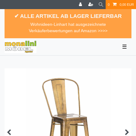
0
0,00 EUR
✔ ALLE ARTIKEL AB LAGER LIEFERBAR
Wohnideen-Linhart hat ausgezeichnete
Verkäuferbewertungen auf Amazon >>>>
☰