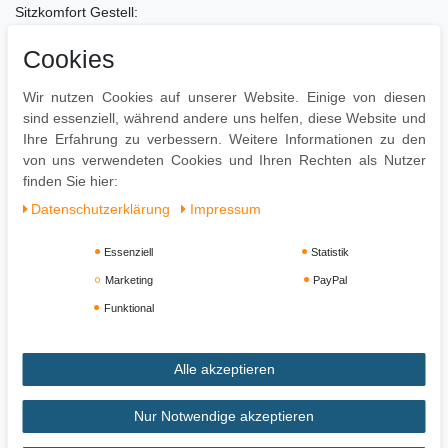
Sitzkomfort Gestell:
-Stabiles Vierfußgestell-Material: Metall-Komfortable
Cookies
FußstützeBesonderheiten:
-Erstklassiges Material-Stabile Konstruktion-Komfortables Sitzen
auch nach mehreren StundenPflegehinweise:
Wir nutzen Cookies auf unserer Website. Einige von diesen
-Extrem pflegeleicht-Kann mühelos mit einem feuchten Tuch
sind essenziell, während andere uns helfen, diese Website und
gereinigt werden
Ihre Erfahrung zu verbessern. Weitere Informationen zu den
von uns verwendeten Cookies und Ihren Rechten als Nutzer
finden Sie hier:
Daten­schutz­erklärung
Impressum
Essenziell
Statistik
Marketing
PayPal
Funktional
Alle akzeptieren
Impressum
Daten­schutz­erklärung
AGB
Nur Notwendige akzeptieren