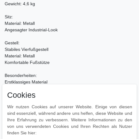
Gewicht: 4,6 kg
Sitz:
Material: Metall
Angesagter Industrial-Look
Gestell:
Stabiles Vierfußgestell
Material: Metall
Komfortable Fußstütze
Besonderheiten:
Erstklassiges Material
Stabile Konstruktion
Cookies
Komfortables Sitzen auch nach mehreren Stunden
Wir nutzen Cookies auf unserer Website. Einige von diesen
Pflegehinweise:
sind essenziell, während andere uns helfen, diese Website und
Extrem pflegeleicht
Ihre Erfahrung zu verbessern. Weitere Informationen zu den
Kann mühelos mit einem feuchten Tuch gereinigt werden
von uns verwendeten Cookies und Ihren Rechten als Nutzer
finden Sie hier: