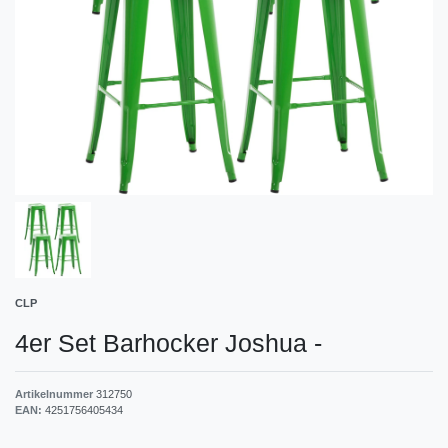
CLP
4er Set Barhocker Joshua
-
Artikelnummer
312750
EAN:
4251756405434