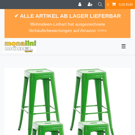
0
0,00 EUR
✔ ALLE ARTIKEL AB LAGER LIEFERBAR
Wohnideen-Linhart hat ausgezeichnete
Verkäuferbewertungen auf Amazon >>>>
☰