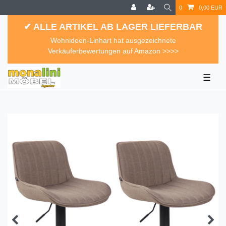
0
0,00 EUR
✔ ALLE ARTIKEL AB LAGER LIEFERBAR
Wohnideen-Linhart hat ausgezeichnete
Verkäuferbewertungen auf Amazon >>>>
☰