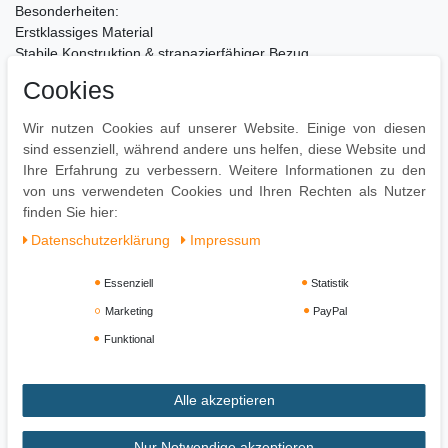
Besonderheiten:
Erstklassiges Material
Stabile Konstruktion & strapazierfähiger Bezug
Pflegeleichte Oberflächen
Cookies
Pflegehinweise:
Wir nutzen Cookies auf unserer Website. Einige von diesen
Leichte Verschmutzung mit feuchtem Baumwolltuch abwischen
sind essenziell, während andere uns helfen, diese Website und
Oberflächen nur mit geeignetem Aufsatz absaugen
Ihre Erfahrung zu verbessern. Weitere Informationen zu den
Keine Haushaltsreiniger verwenden
von uns verwendeten Cookies und Ihren Rechten als Nutzer
finden Sie hier:
Daten­schutz­erklärung
Impressum
Essenziell
Statistik
Marketing
PayPal
Funktional
Alle akzeptieren
Impressum
Daten­schutz­erklärung
AGB
Nur Notwendige akzeptieren