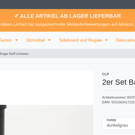
✔ ALLE ARTIKEL AB LAGER LIEFERBAR
ideen-Linhart hat ausgezeichnete Verkäuferbewertungen auf Amazon
Garten
Sitzmöbel
Sideboard und Regale
Dekorati
Braga Stoff schwarz
CLP
2er Set B
Artikelnummer
3053
EAN:
4251563417231
FARBE