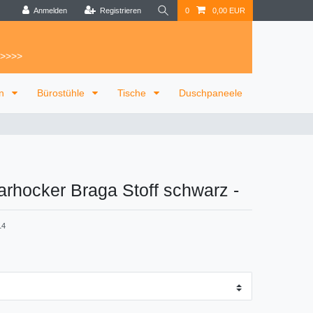
Anmelden
Registrieren
0
0,00 EUR
 >>>>
on
Bürostühle
Tische
Duschpaneele
arhocker Braga Stoff schwarz
-
14